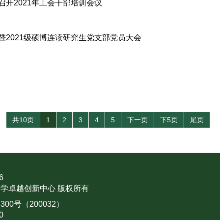
开2021年工会干部培训会议
2021级硕博连读研究生党支部党员大会
共10页
1
2
3
4
5
下一页
下5页
尾页
6
学卓越创新中心 版权所有
0号（200032）
0