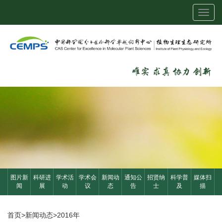
Toggl
navig
图片新
科研进
学术活
学术会
新闻动
通知公
招贤纳
科学普
媒体扫
闻
展
动
议
态
告
士
及
描
首页
>
新闻动态
>
2016年