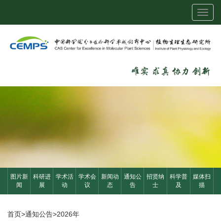
Toggl
navig
图片新
科研进
学术活
学术会
新闻动
通知公
招贤纳
科学普
媒体扫
闻
展
动
议
态
告
士
及
描
首页
>
通知公告
>
2026年