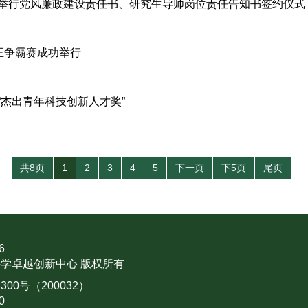
举行党风廉政建设责任书、研究生导师岗位责任告知书签约仪式
王争霸赛成功举行
杰出青年科技创新人才奖”
共8页
1
2
3
4
5
下一页
下5页
尾页
6
学卓越创新中心 版权所有
0号（200032）
0