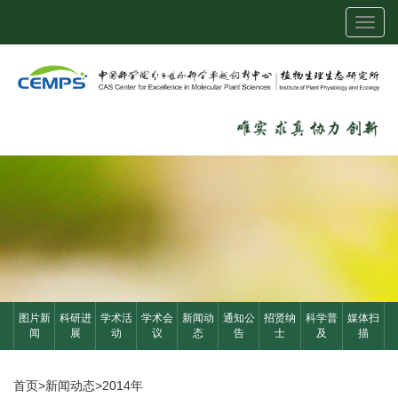
Toggl
navig
图片新
科研进
学术活
学术会
新闻动
通知公
招贤纳
科学普
媒体扫
闻
展
动
议
态
告
士
及
描
首页
>
新闻动态
>
2014年