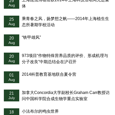
29
Aug
体
乘青春之风，扬梦想之帆——2014年上海植生生
25
Aug
态所暑期学校活动
“铁甲雄风”
20
Aug
973项目“作物特殊营养品质的评价、形成机理与
20
Aug
分子改良”中期总结会在沪召开
2014科普教育基地联合夏令营
01
Aug
加拿大Concordia大学副校长Graham Carr教授访
21
July
问中国科学院合成生物学重点实验室
小法布尔的鸣虫世界
18