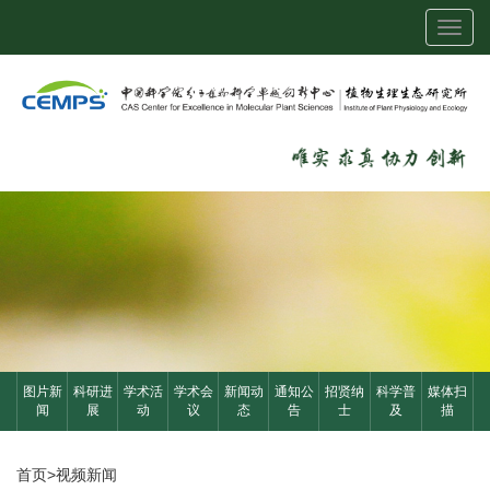
Toggl
navig
图片新
科研进
学术活
学术会
新闻动
通知公
招贤纳
科学普
媒体扫
闻
展
动
议
态
告
士
及
描
首页
>
视频新闻