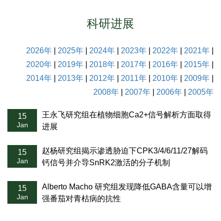
科研进展
2026年
|
2025年
|
2024年
|
2023年
|
2022年
|
2021年
|
2020年
|
2019年
|
2018年
|
2017年
|
2016年
|
2015年
|
2014年
|
2013年
|
2012年
|
2011年
|
2010年
|
2009年
|
2008年
|
2007年
|
2006年
|
2005年
王永飞研究组在植物细胞Ca2+信号解析方面取得
15
Jan
进展
赵杨研究组揭示渗透胁迫下CPK3/4/6/11/27解码
15
Jan
钙信号并介导SnRK2激活的分子机制
Alberto Macho 研究组发现降低GABA含量可以增
15
Jan
强番茄对青枯病的抗性