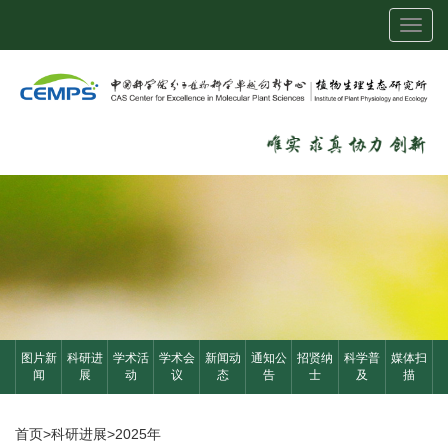
Toggl
navig
图片新
科研进
学术活
学术会
新闻动
通知公
招贤纳
科学普
媒体扫
闻
展
动
议
态
告
士
及
描
首页
>
科研进展
>
2025年