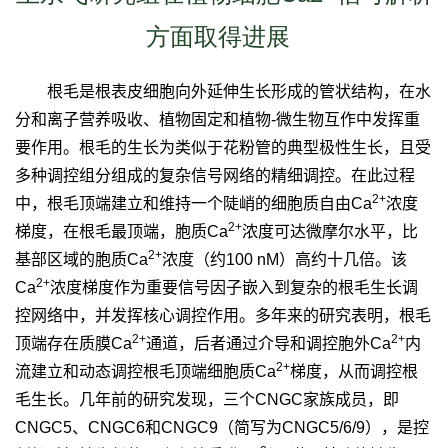
方面取得进展
根毛是根表皮细胞向外延伸生长形成的管状结构，在水
分和离子营养吸收、植物固定和植物
-
微生物互作中发挥重
要作用。根毛的生长为类似于花粉管的典型极性生长，且受
多种调控组分组成的复杂信号网络的精细调控。在此过程
2+
中，根毛顶端建立和维持一个陡峭的细胞质自由
Ca
浓度
2+
梯度，在根毛最顶端，胞质
Ca
浓度可达微摩尔水平，比
2+
基部区域的胞质
Ca
浓度（约
100 nM
）高约十几倍。该
2+
Ca
浓度梯度作为重要信号因子嵌入到复杂的根毛生长调
控网络中，并发挥核心调控作用。多年来的研究表明，根毛
2+
2+
顶端存在质膜
Ca
通道，后者通过介导和调控胞外
Ca
内
2+
流建立和动态
调控根毛顶端细胞质
Ca
梯度，从而调控根
毛生长。几年前的研究发现，三个
CNGC
家族成员，即
CNGC5
、
CNGC6
和
CNGC9
（简写为
CNGC5/6/9
），是控