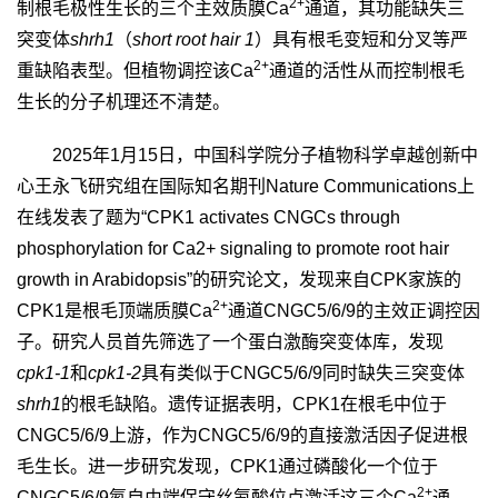
2+
制根毛极性生长的三个主效质膜
Ca
通道，其功能缺失三
突变体
shrh1
（
short root hair 1
）具有根毛变短和分叉等严
2+
重缺陷表型。但植物调控该
Ca
通道的活性从而控制根毛
生长的分子机理还不清楚。
2025
年
1
月
15
日，中国科学院分子植物科学卓越创新中
心
王永飞研究组在国际知名期刊
Nature Communications
上
在线发表了题为“
CPK1 activates CNGCs through
phosphorylation for Ca2+ signaling to promote root hair
growth in Arabidopsis”
的研究论文，发现来自
CPK
家族的
2+
CPK1
是根毛顶端质膜
Ca
通道
CNGC5/6/9
的主效正调控因
子。研究人员首先筛选了一个蛋白激酶突变体库，发现
cpk1-1
和
cpk1-2
具有类似于
CNGC5/6/9
同时缺失三突变体
shrh1
的根毛缺陷。遗传证据表明，
CPK1
在根毛中位于
CNGC5/6/9
上游，作为
CNGC5/6/9
的直接激活因子促进根
毛生长。进一步研究发现，
CPK1
通过磷酸化一个位于
2+
CNGC5/6/9
氮自由端保守丝氨酸位点激活这三个
Ca
通