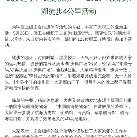
湖徒步4公里活动
为响应上级工会推进体育活动的号召，丰富广大职工的业余生
活，5月26日，所工会组织了主题为“我爱运动、我更快乐”的滴水湖
徒步活动，来自所内各实验室、部门的123位职工（博后）参加了活
动。
徒步的那天，时雨时晴，湿度较大，天气不好，但并未影响大家
的运动热情。徒步的路线从滴水湖“庆典广场”出发，经“西岛”到“壹号
码头”再折返回“庆典广场”，全程4公里。大家精神饱满，步调一致，
在所“爱跑团”李群团长的带领下，沿着规定路线走完全程，无一人掉
队。1个多小时的徒步后，大家都出汗了，但每个人的脸上都洋溢着
运动后愉快的笑容。
简单的午餐，稍事休息后，大家又兴致勃勃地参观了我国目前唯
一的国家级航海博物馆——“中国航海博物馆”。在讲解员的带领下，
大家逐一参观了航海历史馆、船舶馆、海员馆、军事航海馆、航海
与港口馆，并观看了效果逼真的4D动感电影。
大家表示，工会组织的这个活动不仅放松了大家紧张的工作神