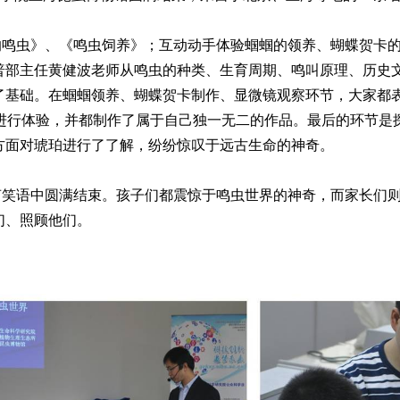
虫》、《鸣虫饲养》；互动动手体验蝈蝈的领养、蝴蝶贺卡的
普部主任黄健波老师从鸣虫的种类、生育周期、鸣叫原理、历史
了基础。在蝈蝈领养、蝴蝶贺卡制作、显微镜观察环节，大家都
手进行体验，并都制作了属于自己独一无二的作品。最后的环节是
方面对琥珀进行了了解，纷纷惊叹于远古生命的神奇。
语中圆满结束。孩子们都震惊于鸣虫世界的神奇，而家长们则
们、照顾他们。