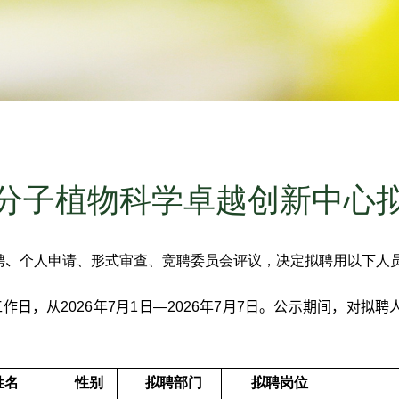
分子植物科学卓越创新中心
聘
、
个人申请、形式审查、竞聘委员会评议，决定拟聘用以下人
工作日，从
202
6
年
7
月
1
日—
202
6
年
7
月
7
日。公示期间，对拟聘
姓名
性别
拟聘部门
拟聘岗位