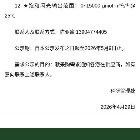
-2
-1
12.
★
饱和闪光输出范围：
0~15000 µmol m
s
@
25℃
联系人及联系方式：陈亚鑫
13904774405
公示期：自本公示发布之日起至
2026
年
5
月
9
日止。
需求公示的目的：就采购需求通知各潜在供应商，如有
意向联系上述联系人。
科研管理处
2026
年
4
月
29
日