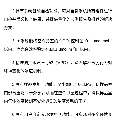
2.
具有系统智能自检功能，可对自身系统所有组件进行
自检并反馈检查结果，并提供量化的检测报告及推荐的解决
方案；
-1
3.
★
系统能将空样品室的△
CO
控制在
±0.1 μmol mol
2
-2
-1
以内，净光合速率稳定在
±0.1 μmol m
s
以内；
4.
精准调控水汽压亏缺（
VPD
），深入解析气孔行为对
环境变化的响应机制；
5.
具有
样品室加压功能，至少加压至
0.1kPa
，使样品室
内部气压略高于外部，从而在整个测量过程中，确保样品室
内气体浓度检测不受外界
CO
浓度波动的干扰；
2
6.
具有用户自定义环境控制功能，可实现对多个环境变