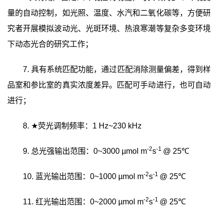
量的自动控制，如光照、温度、水汽和二氧化碳等，方便研
究者开展模拟波动光、光斑环境、热浪寒潮等复杂多变环境
下动态光合的研究工作；
7.
具有系统匹配功能，通过匹配消除测量偏差，得到样
品室和参比室的真实浓度差异。匹配可手动进行，也可自动
进行；
8.
★
荧光
调制频率：
1 Hz~230 kHz
-2
-1
9.
总光强输出范围：
0~3000 µmol m
s
@ 25℃
-2
-1
10.
蓝光输出范围：
0~1000 µmol m
s
@ 25℃
-2
-1
11.
红光输出范围：
0~2000 µmol m
s
@ 25℃