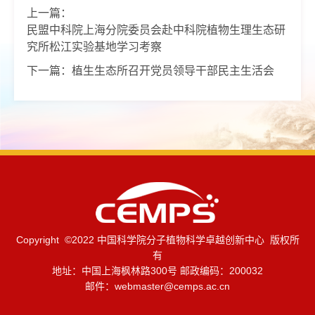
上一篇：
民盟中科院上海分院委员会赴中科院植物生理生态研
究所松江实验基地学习考察
下一篇：
植生生态所召开党员领导干部民主生活会
Copyright ©2022 中国科学院分子植物科学卓越创新中心 版权所
有
地址：中国上海枫林路300号 邮政编码：200032
邮件：
webmaster@cemps.ac.cn