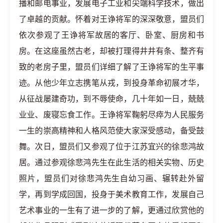
播和邮电事业，发展电子工业和尖端科学技术，做出
了卓越的贡献。怀着对王诤将军的深深敬意，盟员们
依次参观了王诤将军故居的客厅、卧室、厨房和书
房。在这座虽然古老，却被打理得井井有条、整齐有
致的老房子里，盟员们详细了解了王诤将军的生平事
迹。从他少年立志携笔从戎，到投身革命初展才华，
从征战屡建奇功，到不辱使命，几十年如一日，兢兢
业业、废寝忘食工作。王诤将军鞠躬尽瘁为人民服务
一生的崇高精神和人格风范使大家深受感动，备受鼓
舞。次日，盟员们又参观了位于江苏宜兴的徐悲鸿故
居。通过参观徐悲鸿先生在此生活的相关实物、历史
照片，盟员们对徐悲鸿先生自幼习画、辗转赴外留
学，再到学成回国，投身于美术教育工作，发展自己
艺术事业的一生有了进一步的了解，更通过欣赏他的