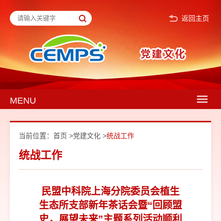
返回主页
MENU
Togg
navig
当前位置：
首页
>
党建文化
>
统战工作
统战工作
民盟中科院上海分院委员会植生
生态所支部新年茶话会暨“回顾盟
史，展望未来”主题系列活动顺利