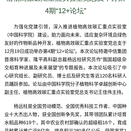
4期“12+论坛”
为强化党建引领，深入推进植物高效碳汇重点实验室
（中国科学院）建设，助力面向未来、适应复杂环境且绿色
友好的作物新品种开发，植物高效碳汇重点实验室党总支于
12
月
19
日成功举办第
4
期“
12+
论坛”。本次论坛特邀中信集团
首席科学家、隆平高科副总裁杨远柱研究员作“我国超级杂
交稻育种进展及未来展望”的专题报告。本次论坛吸引了中
心研究组长、副研究员、博士后及研究生等近
120
名科研人
员踊跃参加。论坛由中国科学院分子植物科学卓越创新中心
副主任、植物高效碳汇重点实验室党总支书记王佳伟主持。
杨远柱是全国劳动模范、全国优秀科技工作者、中国种
业十大杰出人物，获全国创新争先奖，其带领团队累计培育
水稻品种
619
个，其中农业农村部确认的超级稻
16
个，育成
品种累计推广近
8
亿亩，增产稻谷
280
多亿公斤，获国家奖
1