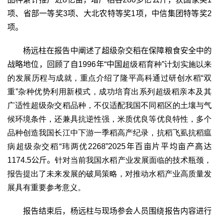
项、省部一等奖
3
项、大北农特等奖
1
项，中信集团特等奖
2
项。
杨远柱在报告中阐述了超级杂交稻在保障粮食安全中的
战略地位，回顾了自
1996
年“中国
超级稻育种”计划实施以来
的发展历程与成就，重点介绍了隆平高科通过研创水稻“双
重”杂种优势利用新模式，成功培育出系列超级稻亲本及其
广适性超级杂交稻品种，不仅适配我国不同稻区的土壤与气
候环境条件，还兼具抗逆性强，米质优良等优良特性，多个
品种创造我国长江中下游一季稻高产纪录，抗稻飞虱抗稻瘟
病超级杂交稻“玮两优2268”2025
年百亩片平均亩产高达
1174.5
公斤。
针对当前我国水稻产业发展面临的技术瓶颈，
报告提出了未来发展的破局策略，对推动水稻产业高质量发
展具有重要参考意义。
报告结束后，杨远柱与现场参会人员围绕报告内容进行