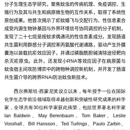
分子生理生态学研究，聚焦蚊虫的传病机理、免疫调控、生
殖行为及其与共生和病原微生物的互作关系，取得了系统性
原创成果。他首次揭示了疟蚊婚飞与交配行为、性信息素合
成受内源生物钟基因与外界环境信号协同调控的分子机制，
发现了二十七烷是按蚊求偶通讯的性信息素成分。发现肠道
共生菌利用群感分子调控苯丙氨酸代谢通路，驱动产生外膜
囊泡以装载抗疟效应因子，并通过磷脂酰胆碱清除途径靶向
杀灭疟原虫。此外，还发现小
RNA
等效应因子在病原菌与
蚊虫宿主间攻防博弈中的跨物种调控新机制，并开发了肠道
共生菌介导的跨界
RNAi
防治蚊虫新技术。
西
尔弗斯坦-西蒙尼奖设立以来，每年授予一位在国际
化学生态学前沿领域取得卓越创新和突破性研究成果的科学
家，全球共有30位科学家获此殊荣，包括世界著名科学家
Ian Baldwin、May Berenbaum、Tom Baker、Leslie
Vosshall、Bill Hansson、Ted Turlings、Paulo Zarbin、