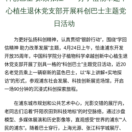
心植生退休党支部开展科创巴士主题党
日活动
为更好弘扬科创精神，认真贯彻“银龄行动”，围绕“学回
信精神 助力改革发展”主题，
4
月
24
日上午，恰逢浦东开发
开放
35
周年，中国科学院分子植物科学卓越创新中心植生退
休党支部开展了别具一格的“科创巴士”主题党日活动，近
20
名老党员乘上一辆崭新的蓝色巴士，以“车上讲解
+
实地探
访”的形式，参观浦东社会发展、科技创新展览场馆，开启
一场
90
分钟的沉浸式科创探索旅程。
在浦东城市规划和公共艺术中心，光影交错的展厅内，
老同志们沿着“阡陌农田到科技地标”的时空脉络，通过沙盘
模型、多媒体展演和历史影像等，直观感受“世界的浦东”“人
民的浦东”。随着巴士穿行，上海光源、张江科学城展厅、