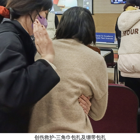
创伤救护-三角巾包扎及绷带包扎