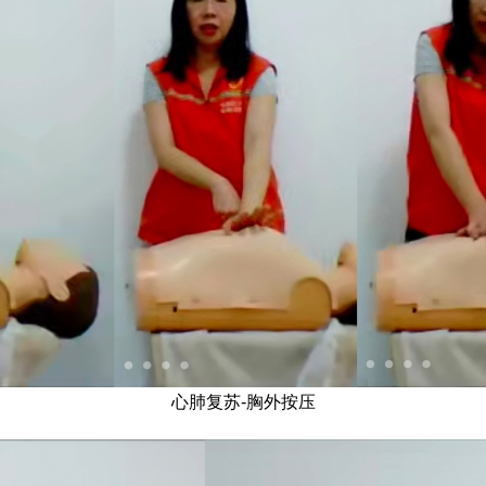
心肺复苏-胸外按压