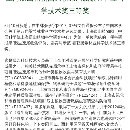
学技术奖三等奖
5月10日获悉，在中林会学字[2017] 37号文件通报公布了中国林学
会关于第八届梁希林业科学技术奖评选结果，上海辰山植物园（中
国科学院上海辰山植物科学研究中心）为第一单位完成的一项科研
成果“湿生鸢尾收集评价、选育与示范”喜获梁希林业科学技术奖三等
奖。
这是我园科研技术人员基于十余年对鸢尾开展的科学研究所获得的
成果之一。相关技术团队先后承担了上海市绿化和市容管理局科技
项目“湿生鸢尾等其他剑叶类植物收集与繁育技术研
究”（G060304）、上海市科学技术委员会科技项目”华东几种药用
植物和珍稀濒危植物保护生物学研究子课题“玉蝉花保育生物学研
究”（G092404）、上海市绿化和市容管理局科技项目“中国野生湿
生鸢尾种质资源收集、保存与评价研究”（F122424）、上海市绿化
和市容管理局科技项目“辰山植物园鸢尾病虫害调查与防治研
究“（F132437）等多项课题，取得了一系列的成果，并于2012年出
版了《湿生鸢尾:品种赏析、栽培及应用》一书。截止目前为止，辰
山已经收集了400余个鸢尾品种，辰山植物园的鸢尾园也是园区水生
园颇具特色的一个专类园景点。而利用园区得天独厚的水文优势，