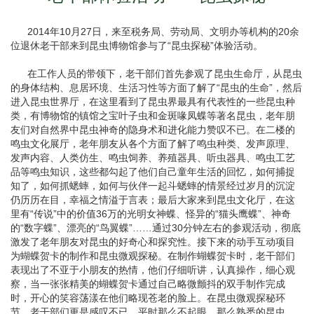
2014年10月27日，来至税务局、劳动局、文明办等机构的20余
位退休老干部来到昆虫博物馆参与了“昆虫探秘”体验活动。
在工作人员的带领下，老干部们首先参观了昆虫生命厅，从昆虫
的身体结构、息居环境、生活习性等方面了解了“昆虫的生命”，然后
进入昆虫世界厅，在这里看到了昆虫界最具有代表性的一些昆虫种
类，有博物馆的镇馆之宝叶子虫和金斑喙凤蝶等著名昆虫，老年朋
友们对自然界中昆虫神奇的隐身术和进化能力赞叹不已。在二楼的
鸣虫文化展厅，老年朋友从各个方面了解了鸣虫种类、发声原理、
发声内容、人类仿生、鸣虫饲养、养殖器具、听虫器具、鸣虫工艺
品等鸣虫知识，这些都勾起了他们自己童年生活的回忆，如何捕捉
知了，如何抓蟋蟀，如何与伙伴一起斗蟋蟀的情景经过岁月的沉淀
仍历历在目，幸福之情溢于言表；最后大家来到昆虫文化厅，在这
里有“传说”中的价值36万的光明女神蝶、怪异的“猫头鹰蝶”、神奇
的“数字蝶”、漂亮的“鸟翼蝶”……通过30分钟左右的参观活动，彻底
激发了老年朋友对昆虫的好奇心和探究性。接下来的动手互动项目
为蝴蝶贺卡的制作和昆虫微观探秘。在制作蝴蝶贺卡时，老干部们
表现出了不亚于小朋友的热情，他们仔细听讲，认真操作，细心观
察，当一张张精美的蝴蝶贺卡通过自己略微颤抖的双手制作完成
时，开心的笑容荡漾在他们略现苍老的脸上。在昆虫微观探秘环
节，老干部们更是感叹不已，平时那么不起眼，那么熟悉的昆虫，