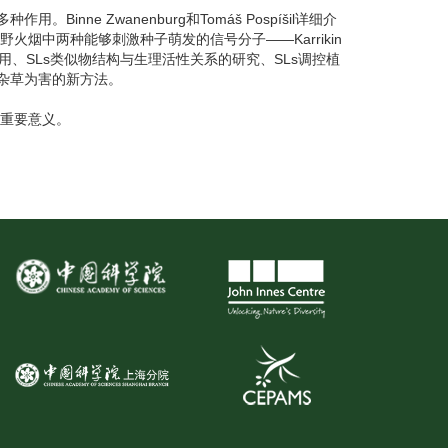
作用。Binne Zwanenburg和Tomáš Pospíšil详细介
火烟中两种能够刺激种子萌发的信号分子——Karrikin
和应用、SLs类似物结构与生理活性关系的研究、SLs调控植
生杂草为害的新方法。
有重要意义。