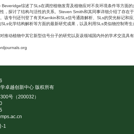
hristine Beveridge综述了SLs在调控植物发育及植物应对不良环境条件等方面的多种
探讨了结构与活性的关系。Steven Smith和其同事详细介绍了存在于野
展。该专刊还刊登了有关Karrikin和SLs信号通路解析、SLs的荧光标记
SLs化学结构解析等方面的最新研究成果，以及利用SLs类似物控制寄
，对推动植物中其它新型信号分子的研究以及该领域国内外的学术交流具
ournals.org
6
学卓越创新中心 版权所有
0号（200032）
0
5
mps.ac.cn
号-1