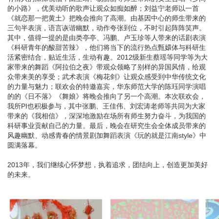
的小路》，优美动听的歌声让观众如痴如醉；刘益宁老师以一首
《就恋那一把黄土》把晚会推向了高潮。由基因中心的师生带来的
三句半表演，语言诙谐幽默，动作夸张到位，不时引起阵阵笑声。
其中，值得一提的是由类亭亭、冯鹏、卢玉珍等人带来的话剧表演
《科研青年的酸甜苦辣》，他们将当下的流行热点甄嬛体与科研生
活紧密结合，贴近生活，生动有趣。2012级新生蔡瑶等同学等为大
家带来的舞蹈《阿拉伯之夜》带观众领略了别样的异国风情，给观
众带来美的享受；武术表演《梅花剑》让观众感受到中华传统文化
的力量与魅力；联欢会的特邀嘉宾，华东师范大学的陈珏同学演唱
的的《日不落》《舞娘》将晚会推向了另一个高潮。本次联欢会，
我所PI也积极参与，其中张鹏、王佳伟、刘宏涛老师等共同为大家
带来的《我相信》，深深地激励在场所有师生努力奋斗，为我国的
科研事业贡献自己的力量。最后，晚会在研究生会全体成员带来的
风趣幽默、动感青春的情景剧加舞蹈表演《玩的就是江南style》中
圆满落幕。
2013年，我们继续心怀梦想，执着追求，团结向上，创造更加美好
的未来。