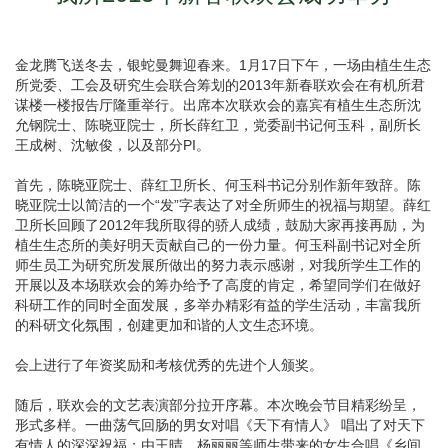
金龙腾飞送冬去，银蛇曼舞迎春来。1月17日下午，一场由植生生态
所党委、工会及研究生会联合筹划的2013年新春联欢会在有机所君
谋楼一楼报告厅隆重举行。出席本次联欢会的嘉宾有植生生态所沈
允钢院士、陈晓亚院士，所长薛红卫，党委副书记何玉科，副所长
王成树、沈敏俊，以及部分PI。
首先，陈晓亚院士、薛红卫所长、何玉科书记分别作新年致辞。陈
晓亚院士以简洁的一个“发”字表达了对全所师生的祝福与期望。薛红
卫所长回顾了2012年我所取得的骄人成绩，鼓励大家再接再励，为
植生生态所的美好明天贡献自己的一份力量。何玉科副书记对全所
师生员工为研究所发展所做出的努力表示感谢，对我所学生工作的
开展以及本场联欢会的筹办给予了高度的肯定，希望同学们在做好
科研工作的同时全面发展，多举办精彩有益的学生活动，丰富我所
的科研文化氛围，创建更加和谐的人文生态环境。
会上进行了年资奖励和考核优秀的先进个人颁奖。
随后，联欢会的文艺表演部分拉开序幕。本次晚会节目精彩纷呈，
形式多样。一曲荡气回肠的男女对唱《天下有情人》 唱出了对天下
有情人的深深祝福；由王晴、杨丽丽等师生带来的女生合唱《乡间