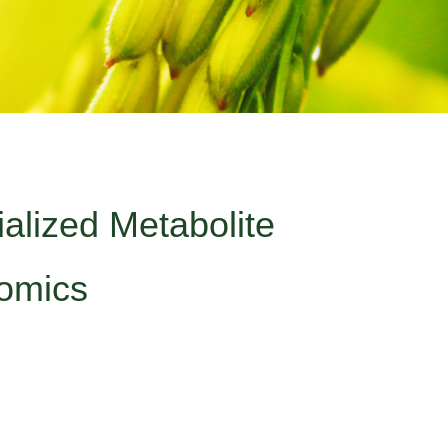
ized Metabolite
lomics