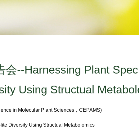
arnessing Plant Special
sity Using Structual Metabo
lence in Molecular Plant Sciences，CEPAMS)
 Diversity Using Structual Metabolomics