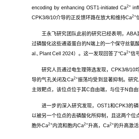
2+
encoding by enhancing OST1-initiated
Ca
i
nf
2+
CPK3/8/10
介导的正反馈环路在放大和维持
Ca
王永飞研究团队此前的研究已经表明，
ABA
过磷酸化这些通道蛋白的
N
端上的一个
保守丝氨
2+
al., Plant Cell 2024
）。这一发现回答了“
Ca
信
研究人员通过电生理筛选发现，
CPK3
/8/10
2+
导的气孔关闭及
Ca
振荡均受到显著抑制。研究
主效靶点，该位点位于其
C
自由端，与位于
N
自由
进一步的深入研究发现，
OST1
和
CPK3
的磷
以被另一个位点的去磷酸化所抑制，且这两个位
2+
2+
2+
胞外
Ca
内流和胞内
Ca
升高，
Ca
的升高激活