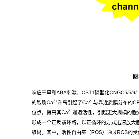
图
响应干旱和
ABA
刺激，
OST1
磷酸化
CNGC5/6/9/
2+
2+
的胞质
Ca
升高引起了
Ca
与靠近质膜分布的
CP
2+
位点，提高其
Ca
通道活性，引起更大规模的胞
形成一个正反馈环路，以正循环的方式迅速放大
编码。其中，活性自由基（
ROS
）通过
ROS
的受