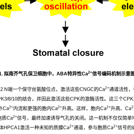
2+
1.
拟南芥气孔保卫细胞中，
ABA
特异性
Ca
信号编码机制示意
2+
12 N
端一个保守丝氨酸位点，激活这些
CNGC
的
Ca
通道活性，
K3/8/10
的结合，并因此激活这些
CPK
的激酶活性。这三个
CPK
2+
2+
2+
2
外
Ca
内流和更强的胞内
Ca
升高。这样，胞内
Ca
升高、
Ca
2+
胞质
Ca
信号，最终加速诱导气孔的关闭。这一机制不仅仅简单
2+
2+
体
HPCA1
激活一种未知的质膜
Ca
通道，参与胞质
Ca
信号的