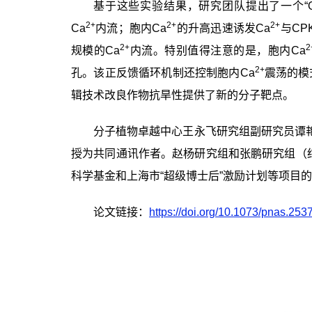
基于这些实验结果，研究团队提出了一个“
2+
2+
2+
Ca
内流；胞内
Ca
的升高
迅速诱发
Ca
与
CP
2+
2
规模的
Ca
内流。特别值得注意的是，胞内
Ca
2+
孔。该正反馈循环机制还控制胞内
Ca
震荡的模
辑技术改良作物抗旱性提供了新的分子靶点。
分子植物卓越中心王永飞研究组副研究员谭
授为共同通讯作者。赵杨研究组和张鹏研究组（
科学基金和上海市“超级博士后”激励计划等项目
论文链接：
https://doi.org/10.1073/pnas.25