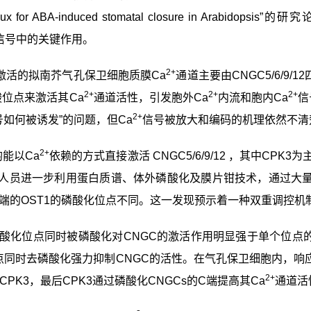
lux for ABA-induced stomatal closure in Arabidopsis”
的研究
信号中的关键作用。
2+
激活的拟南芥气孔保卫细胞质膜
Ca
通道主要由
CNGC5/6/9/12
2+
2+
2+
酸位点来激活其
Ca
通道活性，引发胞外
Ca
内流和胞内
Ca
信
2+
号如何被诱发”的问题，但
Ca
信号被放大和编码的机理依然不清
2+
均能以
Ca
依赖的方式直接激活
CNGC5/6/9/12
，其中
CPK3
为
人员进一步利用蛋白质谱、体外磷酸化及膜片钳技术，通过大
端的
OST1
的磷酸化位点不同。这一发现预示着一种双重调控机
酸化位点同时被磷酸化对
CNGC
的激活作用明显强于单个位点
点同时去磷酸化强力抑制
CNGC
的活性。
在气孔保卫细胞内，响
2+
CPK3
，最后
CPK3
通过磷酸化
CNGCs
的
C
端提高其
Ca
通道活