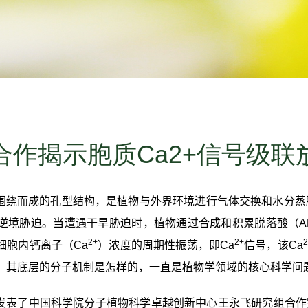
合作揭示胞质Ca2+信号级联
围绕而成的孔型结构，是植物与外界环境进行气体交换和水分蒸腾
逆境胁迫。当遭遇干旱胁迫时，植物通过合成和积累脱落酸（
A
2+
2+
2
细胞内钙离子（
Ca
）浓度的周期性振荡，即
Ca
信号，该
Ca
，其底层的分子机制是怎样的，一直是植物学领域的核心科学问
发表了中国科学院分子植物科学卓越创新中心
王永飞研究组合作