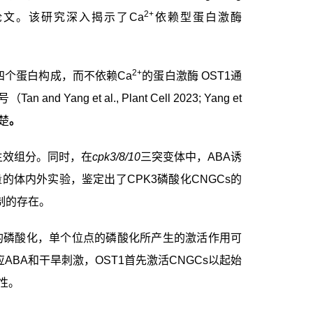
2+
论文。该研究深入揭示了
Ca
依赖型蛋白激酶
2+
四个蛋白构成，而不依赖
Ca
的蛋白激酶
OST1
通
号（
Tan and Yang et al., Plant Cell 2023; Yang et
楚
。
主效组分。同时，在
cpk3/8/10
三突变体中，
ABA
诱
量的体内外实验，鉴定出了
CPK3
磷酸化
CNGCs
的
制的存在。
的磷酸化，单个位点的磷酸化所产生的激活作用可
应
ABA
和干旱刺激，
OST1
首先激活
CNGCs
以起始
性。