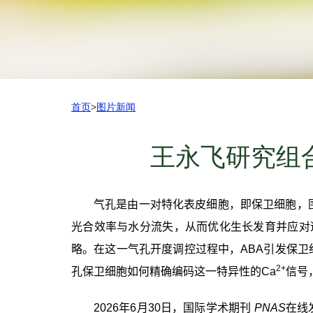
首页
>
图片新闻
王永飞研究组
气孔是由一对特化表皮细胞，即保卫细胞，
光合效率与水分流失，从而优化生长发育并应对
略。在这一气孔开度调控过程中，
ABA
引发保卫
2+
孔保卫细胞如何精确编码这一特异性的
Ca
信号
2026
年
6
月
30
日，国际学术期刊
PNAS
在线