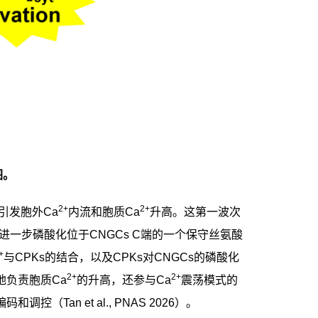
图。
2+
2+
引发胞外
Ca
内流和胞质
Ca
升高。这第一波次
进一步磷酸化位于
CNGCs C
端的一个保守丝氨酸
+
与
CPKs
的结合，以及
CPKs
对
CNGCs
的磷酸化
2+
2+
地负责胞质
Ca
的升高，还参与
Ca
震荡模式的
编码和调控（
Tan et al., PNAS 2026
）。