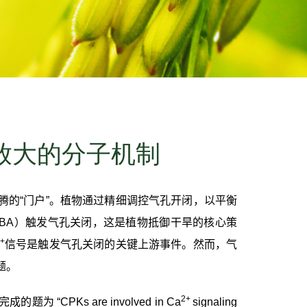
放大的分子机制
的“门户”。植物通过精细调控气孔开闭，以平衡
BA
）触发气孔关闭，这是植物抵御干旱的核心策
+
信号是触发气孔关闭的关键上游事件。然而，气
题。
2+
完成的
题为
“
CPKs are involved in
Ca
signaling