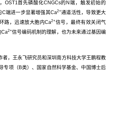
，
OST1
首先磷酸化
CNGCs
的
N
端
，触发初始的
2+
的
C
端
进一步显著增强其
Ca
通道活性，导致更大
2+
环路，迅速放大胞内
Ca
信号，最终有效关闭气
2+
胞
Ca
信号编码机制的理解，也为未来通过基因编
作者，王永飞研究员和深圳南方科技大学王鹏程教
导专项（
B
类）、国家自然科学基金、中国博士后