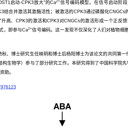
2+
OST1
启动
-CPK3
放大”的
Ca
信号编码模型。在信号
启动阶段
K3
结合并激活其激酶活性；
被
激活的
CPK3
通过磷酸化
CNGCs
+
升高、
CPK3
的激活和
CPK3
对
CNGCs
的激活形成一个正反馈
2+
式，即参与
Ca
信号编码。这一发现不仅深化了人们对植物细
艳秋、博士研究生任映玥和博士后杨阳博士为该论文的共同第一
结构生物学）参与了部分研究工作。本研究得到了中国科学院先
的资助。
37976123