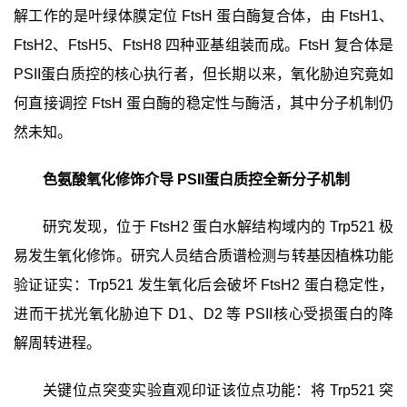
解工作的是叶绿体膜定位
FtsH
蛋白酶复合体，由
FtsH1
、
FtsH2
、
FtsH5
、
FtsH8
四种亚基组装而成。
FtsH
复合体是
PSII
蛋白质控的核心执行者，但长期以来，氧化胁迫究竟如
何直接调控
FtsH
蛋白酶的稳定性与酶活，其中分子机制
仍
然未知
。
色氨酸氧化修饰介导
PSII
蛋白质控全新分子
机制
研究发现，位于
FtsH2
蛋白水解结构域内的
Trp521
极
易发生氧化修饰。研究人员结合质谱检测与转基因植株功能
验证证实：
Trp521
发生氧化后会破坏
FtsH2
蛋白稳定性，
进而干扰光氧化胁迫下
D1
、
D2
等
PSII
核心受损蛋白的降
解周转进程。
关键位点突变实验直观印证该位点功能：将
Trp521
突