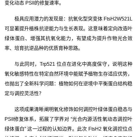
变化动态
PSII
的
修复速率。
极具应用潜力的发现是：抗氧化型突变体
FtsH2W521L
可显著提升植株抗逆能力与生长表现。这意味着定向改造叶
绿体蛋白、增强其抗氧化能力，有望成为提升作物光合效
率、培育抗逆品种的优质育种思路。
与此同时，
Trp521
位点在进化中高度保守，说明这种
氧化敏感特性在特定自然环境中能赋予植物生存适应优势，
也抛出了全新科学问题：植物如何在逆境中平衡蛋白结构稳
定与调控灵活性？
这项成果清晰阐明氧化修饰
如何
调控叶绿体蛋白稳态与
PSII
修复体系，拓展了学界对 “光合内源活性氧动态调控叶
绿体蛋白” 这一过程的认知边界。此次
FtsH2
氧化调控位点