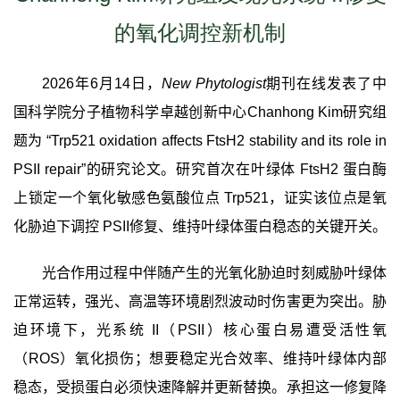
的氧化调控新机制
2026
年
6
月
14
日，
New Phytologist
期刊在线
发表了中
国科学院分子植物科学卓越创新中心
Chanhong Kim
研究组
题为 “
Trp521 oxidation affects FtsH2 stability and its role in
PSII repair”
的研究论文。研究
首次在叶绿体
FtsH2
蛋白酶
上锁定一个氧化敏感色氨酸位点
Trp521
，证实该位点是氧
化胁迫下调控
PSII
修复、维持叶绿体蛋白稳态的关键开关。
光合作用过程中伴随产生的光氧化胁迫时刻威胁叶绿体
正常运转，强光、高温等环境剧烈波动时伤害更为突出。胁
迫环境下，光系统
II
（
PS
II
）核心蛋白易遭受活性氧
（
ROS
）氧化损伤；想要稳定光合效率、维持叶绿体内部
稳态，受损蛋白必须快速降解并更新替换。承担这一修复降