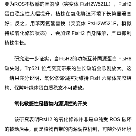
变为
ROS
不敏感
的亮氨酸（突变体
FtsH2W521L
），
FtsH2
蛋白稳定性大幅提升，植株在氧化胁迫环境下长势显著变
好；反之，用苯丙氨酸替换（突变体
FtsH2W521F
，模拟
持续氧化修饰状态），会加速
FtsH2
自身降解，严重抑制
植株生长。
研究
进一步
证实
，当
FtsH2
的
功能互补同源蛋白
FtsH8
缺失时，
Trp521
位点突变带来的生长缺陷会急剧放大。这
一结果充分说明，氧化修饰调控对维持
FtsH
六聚体完整结
构、保障叶绿体蛋白质稳态不可或缺。
氧化敏感性是植物内源调控
的
开关
该研究
表明
FtsH2
的氧化修饰并非
是
单纯受
ROS
破坏
的被动后果，而是植物自带的内源调控机制，可随外界环境