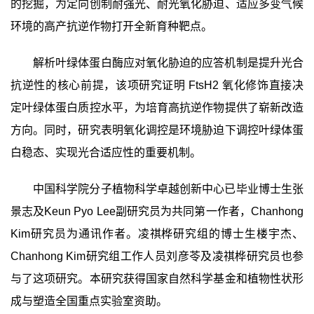
的挖掘，为定向创制耐强光、耐光氧化胁迫、适应多变气候
环境的高产抗逆作物打开全新育种靶点。
解析叶绿体蛋白酶应对氧化胁迫的应答机制是提升光合
抗逆性的核心前提，该项研究证明
FtsH2
氧化修饰直接决
定叶绿体蛋白质控水平，为培育高抗逆作物提供了崭新改造
方向。同时，
研究表明氧化调控是
环境
胁迫下调控叶绿体蛋
白稳态、实现光合适应性的重要机制。
中国科学院分子植物科学卓越创新中心已
毕业
博士生
张
景志及
Keun Pyo Lee
副研究员为共同
第一作者，
Chanhong
Kim
研究员为通讯作者。
凌祺桦研究组的博士生楼宇杰、
Chanhong Kim
研究组
工作人员刘彦苓及凌祺桦研究员也
参
与了这项研究。
本
研究获得国家自然科学基金和植物性状形
成与塑造全国重点实验室资助。