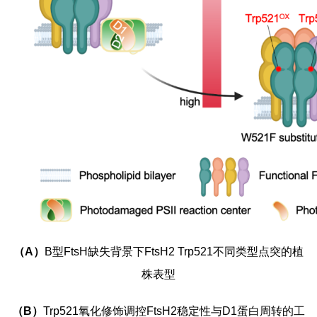
（
A
）
B
型
FtsH
缺失背景下
FtsH2
Trp521
不同类型点突的
植
株表型
（
B
）
Trp521
氧化修饰调控
FtsH2
稳定性与
D1
蛋白周转的工