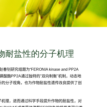
物耐盐性的分子机理
赵春钊研究组题为“
FERONIA kinase and PP2A
磷酸酶
PP2A
通过独特的
"
双向制衡
"
机制，动态地
新的分子视角，也为作物耐盐性遗传改良提供了创
子机理，进而通过科学手段提升作物的耐盐性，对