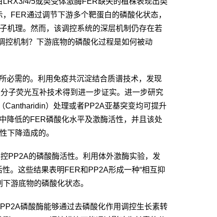
白
LRX3/4/5
或类受体激酶
FER
缺失的植株表现出类
示，
FER
通过调节下游多个靶蛋白的磷酸化状态，
子机理。然而，该调控系统的深层机制仍存在若
调控机制？下游底物的磷酸化过程是如何被动
所必需的。利用免疫共沉淀结合质谱技术，发现
双分子荧光互补技术得到进一步证实。进一步研究
（
Cantharidin
）处理或者
PP2A
亚基突变均可提升
中降低的
FER
磷酸化水平及激酶活性，并且该处
性下降造成的。
调控
PP2A
的磷酸酶活性。利用体外激酶实验，发
活性。这些结果表明
FER
和
PP2A
形成一种“相互抑
制下游底物的磷酸化状态。
PP2A
磷酸酶能够通过去磷酸化作用调控生长素转