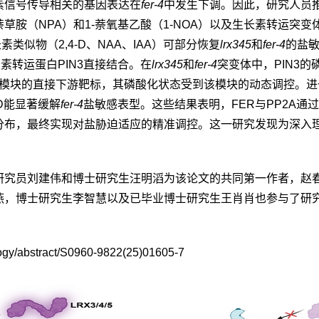
素信号传导相关的基因表达在
fer-4
中发生下调。因此，研究人员
萘草胺（
NPA
）和
1-
萘氧基乙酸（
1-NOA
）以及生长素转运突变
长素类似物（
2,4-D
、
NAA
、
IAA
）可部分恢复
lrx345
和
fer-4
的盐
长素转运蛋白
PIN3
直接结合。在
lrx345
和
fer-
4
突变体中，
PIN3
的
模块的直接下游靶标，其磷酸化状态受到该模块的动态调控。进
D
能显著缓解
fer-4
盐敏感表型。这些结果表明，
FER
与
PP2A
通过
分布，最终实现对盐胁迫适应的精准调控。这一研究发现为深入
研究员刘建伟和博士研究生汪明滔为该论文的共同第一作者，赵
燕，博士研究生李智慧以及已毕业博士研究生王肖肖也参与了研
gy/abstract/S0960-9822(25)01605-7