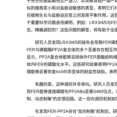
于充分挖掘盐碱地生产潜力、实现粮食稳产增产
似的植株变小和对盐胁迫敏感的表型，表明它们
在植物生长与盐胁迫应答之间发挥平衡作用。这
干重要科学问题亟待阐明，例如：
LRX3/4/5
与
FE
态、精确调控的？这些问题的解答，将有助于全
研究人员发现
LRX3/4/5
的缺失会导致
FER
磷
FER
与磷酸酶
PP2A
复合体的多个亚基存在相互
显示，
PP2A
复合体能够去除体外
FER
激酶结构
体内
FER
的磷酸化水平。这些研究结果表明
PP2
理能够显著恢复
lrx345
突变体的耐盐性缺陷，表
有趣的是，这种调控并非单向。研究人员发
现
FER
能够直接磷酸化
PP2ABα
亚基
S460
位点，
制、动态制衡”的反馈回路。这一双向调控机制如
在发现
FER-PP2A
存在“双向制衡”机制后，