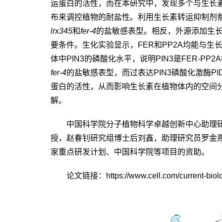
运蛋白的活性，而在本研究中，发现多个与生长
布来调控植物的耐盐性。利用生长素转运抑制剂
lrx345
和
fer-4
的盐敏感表型。相反，外源添加生
要条件。生化实验显示，
FER
和
PP2A
均能与生
体中
PIN3
的磷酸化水平，说明
PIN3
是
FER-PP2A
fer-4
的盐敏感表型，而过表达
PIN3
磷酸化激酶
PI
蛋白的活性，从而影响生长素在植物体内的空间
解。
中国科学院分子植物科学卓越创新中心助理
授，赵春钊研究组博士后刘鑫，助理研究员罗金
家重点研发计划、中国科学院等项目的资助。
论文链接：https://www.cell.com/current-biolo