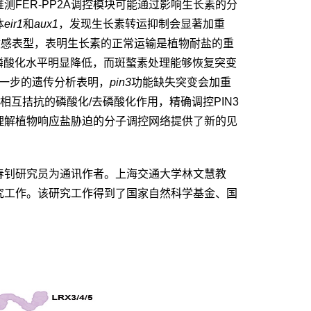
推测
FER-PP2A
调控模块可能通过影响生长素的分
体
eir1
和
aux1
，发现生长素转运抑制会显著加重
敏感表型，表明生长素的正常运输是植物耐盐的重
磷酸化水平明显降低，而斑螯素处理能够恢复突变
一步的遗传分析表明，
pin3
功能缺失突变会加重
相互拮抗的磷酸化
/
去磷酸化作用，精确调控
PIN3
理解植物响应盐胁迫的分子调控网络提供了新的见
春钊研究员为通讯作者。上海交通大学林文慧教
究工作。该研究工作得到了国家自然科学基金、国