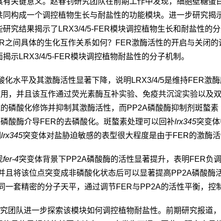
具有关键意义。赵春钊研究团队在前期工作中发现，细胞壁糖蛋
共同构成一个调控植物生长与耐盐性的功能模块。进一步研究揭
些研究结果揭示了
LRX3/4/5-FER
模块调控植物生长和耐盐性的分
R
之间具体的生化互作关系如何？
FER
激酶活性的开启与关闭的
面揭示
LRX3/4/5-FER
模块调控植物耐盐性的分子机制。
酸化水平及其激酶活性显著下降，说明
LRX3/4/5
是维持
FER
激酶
作用，并且该互作通过荧光素酶互补实验、免疫共沉淀实验以及
域的磷酸化修饰并抑制其激酶活性，而
PP2A
磷酸酶抑制剂斑螯素
A
磷酸酶介导
FER
的去磷酸化。斑螯素处理可以回补
lrx345
突变体
明
lrx345
突变体对盐胁迫敏感的表型很大程度是由于
FER
的激酶活
现
fer-4
突变体背景下
PP2A
磷酸酶的活性显著提升，表明
FER
负
并且将该位点突变成非磷酸化状态后可以显著提高
PP2A
磷酸酶
同一套精密的分子天平，通过调节
FER
与
PP2A
的活性平衡，控
研究团队进一步探索该模块如何调控植物耐盐性。前期研究报道，