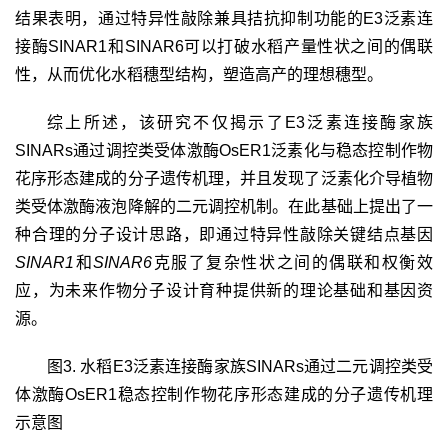
结果表明，通过特异性敲除兼具拮抗抑制功能的
E3
泛素连
接酶
SINAR1
和
SINAR6
可以打破水稻产量性状之间的偶联
性，从而优化水稻穗型结构，塑造高产的理想穗型。
综上所述，该研究不仅揭示了
E3
泛素连接酶家族
SINARs
通过调控类受体激酶
OsER1
泛素化与稳态控制作物
花序形态建成的分子遗传机理，并且发现了泛素化介导植物
类受体激酶液泡降解的二元调控机制。在此基础上提出了一
种合理的分子设计思路，即通过特异性敲除关键结点基因
SINAR1
和
SINAR6
克服了复杂性状之间的偶联和权衡效
应，为未来作物分子设计育种提供新的理论基础和基因资
源。
图
3.
水稻
E3
泛素连接酶家族
SINARs
通过二元调控类受
体激酶
OsER1
稳态控制作物花序形态建成的分子遗传机理
示意图