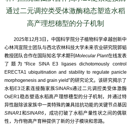
通过二元调控类受体激酶稳态塑造水稻
高产理想穗型的分子机制
2025
年
12
月
3
日，中国科学院分子植物科学卓越创新中
心林鸿宣院士团队与西北农林科技大学未来农业研究院郭韬
教授团队合作在国际知名学术期刊
Molecular Plant
在线发表
了题为“
Rice SINA E3 ligases dichotomously control
ERECTA1 ubiquitination and stability to regulate panicle
morphogenesis and grain yield”
的研究论文。该研究揭示了
水稻
E3
泛素连接酶家族
SINARs
通过二元调控类受体激酶
OsER1
稳态塑造水稻高产理想穗型的分子机制，并通过特
异性敲除该家族中一类特殊的兼具拮抗功能的关键节点基因
SINAR1
和
SINAR6
，成功打破了水稻产量性状之间的偶联
性，为作物高产育种提供了新的分子模块和思路。