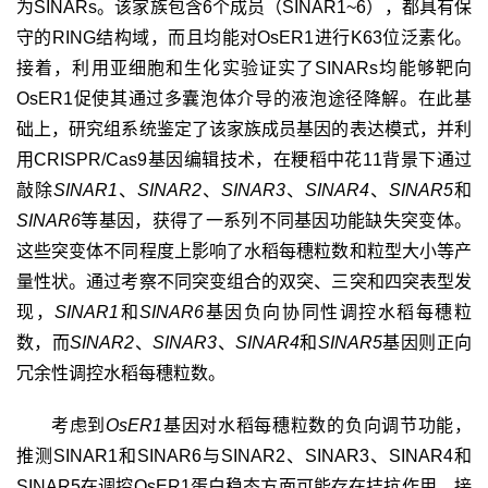
为
SINARs
。该家族包含
6
个成员（
SINAR1~6
），都具有保
守的
RING
结构域，而且均能对
OsER1
进行
K63
位泛素化。
接着，利用亚细胞和生化实验证实了
SINARs
均能够靶向
OsER1
促使其通过多囊泡体介导的液泡途径降解。在此基
础上，研究组系统鉴定了该家族成员基因的表达模式，并利
用
CRISPR/Cas9
基因编辑技术，在粳稻中花
11
背景下通过
敲除
SINAR1
、
SINAR2
、
SINAR3
、
SINAR4
、
SINAR5
和
SINAR6
等基因，获得了一系列不同基因功能缺失突变体。
这些突变体不同程度上影响了水稻每穗粒数和粒型大小等产
量性状。通过考察不同突变组合的双突、三突和四突表型发
现，
SINAR1
和
SINAR6
基因负向协同性调控水稻每穗粒
数，而
SINAR2
、
SINAR3
、
SINAR4
和
SINAR5
基因则正向
冗余性调控水稻每穗粒数。
考虑到
OsER1
基因对水稻每穗粒数的负向调节功能，
推测
SINAR1
和
SINAR6
与
SINAR2
、
SINAR3
、
SINAR4
和
SINAR5
在调控
OsER1
蛋白稳态方面可能存在拮抗作用。接