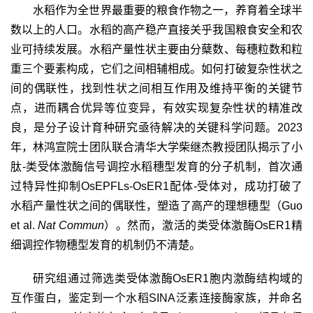
水稻作为全世界最重要的粮食作物之一，养育着全球半
数以上的人口。水稻的高产稳产直接关乎我国粮食安全和农
业可持续发展。水稻产量性状主要由分蘖数、每穗粒数和粒
重三个要素构成，它们之间相辅相成。如何打破复杂性状之
间的偶联性，找到性状之间相互作用及维持平衡的关键节
点，进而耦合优异等位变异，有效实现复杂性状的精准改
良，是分子设计育种研究亟待解决的关键科学问题。
2023
年，林鸿宣院士团队联合清华大学柴继杰教授团队揭示了小
肽
-
类受体激酶信号调控水稻穗型发育的分子机制，首次通
过特异性抑制
OsEPFLs-OsER1
配体
-
受体对，成功打破了
水稻产量性状之间的偶联性，塑造了高产的理想穗型（
Guo
et al.
Nat Commun
）。然而，激活的类受体激酶
OsER1
精
细调控作物穗型发育的机制仍不清楚。
研究组通过筛选类受体激酶
OsER1
胞内激酶结构域的
互作蛋白，鉴定到一个水稻
SINA
泛素连接酶家族，并命名