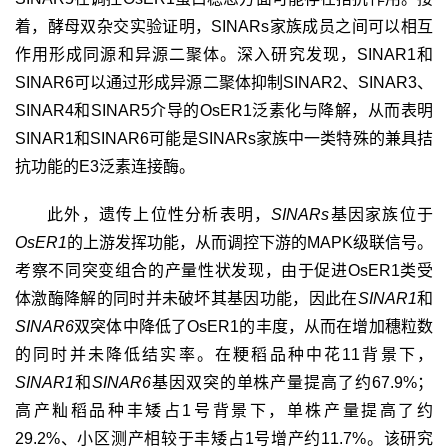
着，酵母双杂交实验证明，
SINARs
家族成员之间可以相互
作用形成同源和异源二聚体。深入研究发现，
SINAR1
和
SINAR6
可以通过形成异源二聚体抑制
SINAR2
、
SINAR3
、
SINAR4
和
SINAR5
介导的
OsER1
泛素化与降解，从而表明
SINAR1
和
SINAR6
可能是
SINARs
家族中一类特殊的兼具拮
抗功能的
E3
泛素连接酶。
此外，遗传上位性分析表明，
SINARs
基因家族位于
OsER1
的上游发挥功能，从而调控下游的
MAPK
级联信号。
考察不同突变组合的产量性状发现，由于促进
OsER1
类受
体激酶降解的同时并未破坏其基因功能，因此在
SINAR1
和
SINAR6
双突体中降低了
OsER1
的丰度，从而在增加穗粒数
的同时并未降低结实率。在粳稻品种中花
11
背景下，
SINAR1
和
SINAR6
基因双突的单株产量提高了约
67.9%
；
高产籼稻品种丰矮占
1
号背景下，单株产量提高了约
29.2%
、小区测产相较于丰矮占
1
号增产约
11.7%
。该研究