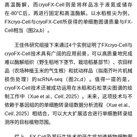
高温酶解，而
cryoFX-Cell
则是将样品冻于液氮或储存
在
-80°C
后，再进行固定和高温酶解。以水稻根尖为例，
FXcryo-Cell
与
cryoFX-Cell
所获得的单细胞图谱质量与
FX-
Cell
相当（图
2a,b
）。
王佳伟研究组接下来通过
4
个实例证明了
FXcryo-Cell
与
cryoFX-Cell
技术具有广阔的应用前景，可以高质量地完成
难以酶解组织（野生稻地下茎节、栽培稻基部节）、农田样
品（农场种植玉米的气生根）和扰动样品（拟南芥叶片机械
损伤处理）的
scRNA-seq
（图
2c,d
）。值得一提的是，
cryoFX-Cell
技术还被成功运用在水稻和石松茎尖图谱的绘
制工作中（
Xue et al.,
Cell
, 2025
）。未来，这项技术与不
依赖于基因组的的单细胞转录组数据分析流程（
Xue et al.,
Cell
, 2025
）相结合，可以大大扩展适合进行单细胞转录组
测序的目标植物范围。
综上，
FX-Cell
及其衍生技术的诞生将加速植物细胞图