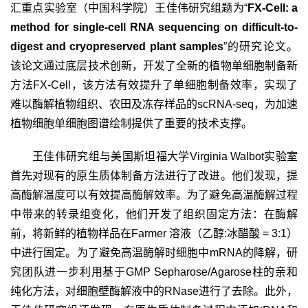
汇重点实验室（中国科学院）王佳伟研究组题为“
FX-Cell: a
method for single-cell RNA sequencing on difficult-to-
digest and cryopreserved plant samples
”
的研究论文。
该论文通过底层技术创新，开发了全新的植物单细胞制备新
方法
FX-Cell
，该方法有效提升了单细胞制备效率，实现了
难以酶解植物组织、农田及冻存样品的
scRNA-seq
，为加速
植物细胞单细胞图谱绘制提供了重要的技术支撑。
王佳伟研究组与美国斯坦福大学
Virginia Walbot
实验室
首先对现有的原生质体制备方法进行了改进。他们发现，提
高酶解温度可以有效提高酶解效率。为了避免高温酶解过程
中带来的转录组变化，他们开发了组织固定方法：在酶解
前，将新鲜的植物样品在
Farmer
溶液（乙醇
:
冰醋酸
= 3:1
）
中进行固定。为了避免高温酶解时细胞中
mRNA
的降解，研
究团队进一步利用基于
GMP Sepharose/Agarose
柱的亲和
纯化方法，对细胞壁酶解液中的
RNase
进行了去除。此外，