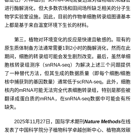
进行酶解消化，但大多数农场和田间场所缺乏相关的分子生
物学实验室设施。因此，目前的作物单细胞转录组图谱基本
上都是基于来自温室环境下生长的材料。
第三，植物对环境变化的反应是快速且敏感的。现有的
原生质体制备方法通常需要
1
到
2
小时的酶解消化，然而在此
期间，细胞的转录组可能会发生剧烈改变。最后，虽然单细
胞核转录组测序（
snRNA-seq
）为解决上述三个问题提供
了一种替代方法，但其生成的数据质量（即每个细胞
/
细胞
核中捕获到的基因数量）通常低于
scRNA-seq
。此外，细胞
核内的
mRNA
可能无法完全代表细胞转录组，特别是那些被
翻译成蛋白质的
mRNA
，在
snRNA-seq
数据中可能会有所
缺失。
2025
年
11
月
27
日，国际学术期刊
Nature Methods
在线
发表了中国科学院分子植物科学卓越创新中心、植物高效碳