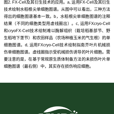
图
2. FX-Cell
及其衍生技术的应用。
a,
运用
FX-Cell
及其衍生
技术绘制水稻根尖单细胞图谱。从图中可以看出，三种方法
得出的细胞图谱基本一致。
b
，水稻根尖单细胞图谱的注释
结果（不同的细胞类型用虚线圈出）。
c,
运用
FXcryo-Cell
和
cryoFX-Cell
技术绘制难以酶解组织（栽培稻基部节、野
生稻地下茎节）和农田样品（农场种植玉米的气生根）的单
细胞图谱。
d,
运用
FXcryo-Cell
技术绘制拟南芥叶片机械损
伤单细胞图谱。虚线圈指示受机械损伤诱导的叶片细胞。需
要注意的是，在基于常规原生质体制备方法的未损伤叶片单
细胞图谱（最右侧）中，其实存在损伤响应细胞。