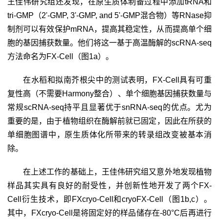
王佳伟研究组还发现，在原生质体制备过程中添加
tRNA
和
tri-GMP
（
2'-GMP, 3'-GMP, and 5'-GMP
混合物）等
RNase
抑
制剂可以有效保护
mRNA
，提高其稳定性，从而提高单个细
胞的基因捕获数量。他们将这一基于高温酶解的
scRNA-seq
方法命名为
FX-Cell
（图
1a
）。
在水稻和拟南芥根尖中的测试表明，
FX-Cell
具有可重
复性高（不需要
Harmony
整合）、单个细胞基因捕获数量与
常规
scRNA-seq
持平且显著优于
snRNA-seq
的优点。尤为
重要的是，由于植物组织在酶解前就已固定，因此在所获的
单细胞图谱中，原生质体化所带来的转录组改变被基本消
除。
在上述工作的基础上，王佳伟研究组又意外地发现植物
样品其实具有良好的耐受性，并创新性地开发了两个
FX-
Cell
衍生技术，即
FXcryo-Cell
和
cryoFX-Cell
（图
1b,c
）。
其中，
FXcryo-Cell
是将固定好的样品储存在
-80°C
后再进行