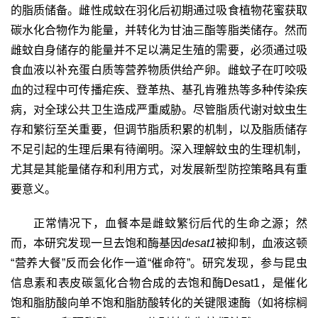
的脂质储备。雌性成蚊在羽化后初期通过吸食植物花蜜获取
碳水化合物作为能量，并转化为甘油三酯等脂类储存。然而
雌蚊自身储存的能量并不足以满足生殖的需要，必须通过吸
食血液以补充蛋白质等营养物质供给产卵。雌蚊子在叮咬吸
血的过程中可传播疟疾、登革热、基孔肯雅热等多种传染疾
病，对全球公共卫生造成严重威胁。尽管脂质代谢对蚊虫生
存和繁衍至关重要，但调节脂质积累的机制，以及脂质储存
不足引起的生理后果有待阐明。深入理解蚊虫的生理机制，
尤其是其能量储存和利用方式，对发展新型防控策略具有重
要意义。
正常情况下，血餐本是雌蚊繁衍后代的生命之源；然
而，本研究发现一旦去饱和酶基因
desat1
被抑制，血液这顿
“营养大餐”反而会化作一道“催命符”。研究发现，参与昆虫
信息素和表皮碳氢化合物合成的去饱和酶
Desat1
，是催化
饱和脂肪酸向单不饱和脂肪酸转化的关键限速酶（如将棕榈