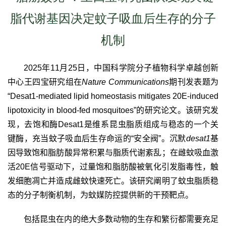
脂代谢基因决定蚊子吸血后生存的分子
机制
2025
年
11
月
25
日，中国科学院分子植物科学卓越创新
中心王四宝研究组在
Nature Communications
期刊发表题为
“
Desat1-mediated lipid homeostasis mitigates 20E-induced
lipotoxicity in blood-fed mosquitoes”
的研究论文。该研究发
现，去饱和酶
Desat1
是维系昆虫脂质组成与稳态的一个关
键酶，充当蚊子吸血后生存命运的“安全阀”。沉默
desat1
基
因导致饱和脂肪酸异常积累与脂质代谢紊乱；在雌蚊吸血激
活
20E
信号驱动下，过量饱和脂肪酸被氧化引发脂毒性，触
发细胞凋亡并造成雌蚊快速死亡。该研究阐明了蚊虫脂质稳
态的分子制衡机制，为蚊媒防控提供新的干预靶点。
包括昆虫在内的绝大多数动物的生存和繁衍都需要充足