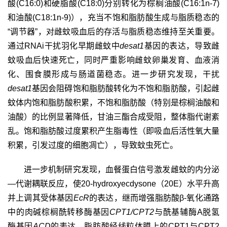
酸
(C16:0)
和硬脂酸
(C18:0)
分别转化为棕榈油酸
(C16:1n-7)
和油酸
(C18:1n-9)
），充当不饱和脂肪酸生成与脂质稳态的
“调节器”，对雌蚊吸血后的存活与脂质稳态维持至关重要。
通过
RNAi
干扰羽化早期雌蚊中
desat1
基因的表达，导致雌
蚊吸血后快速死亡，同时严重影响雌蚊卵巢发育、血液消
化、围食膜形成与肠道菌稳态。进一步研究发现，干扰
desat1
基因会阻碍饱和脂肪酸转化为不饱和脂肪酸，引起雌
蚊体内饱和脂肪酸积累，不饱和脂肪酸（特别是棕榈油酸和
油酸）的比例显著降低，甘油三酯合成受阻，整体脂代谢紊
乱。饱和脂肪酸过度累积产生脂毒性（即吸血后活性氧大量
积累，引发过度的细胞凋亡），导致蚊虫死亡。
进一步机制研究发现，血餐蛋白信号激发雌蚊的内分泌
—代谢耦联反应，使
20-hydroxyecdysone
（
20E
）水平升高
并上调其受体基因
EcR
的表达，继而增强脂肪酸
β-
氧化通路
中的肉碱棕榈酰转移酶基因
CPT1/CPT2
与酰基辅酶
A
脱氢
酶基因
ACD
的表达。脂肪酸经线粒体膜上的
CPT1
与
CPT2