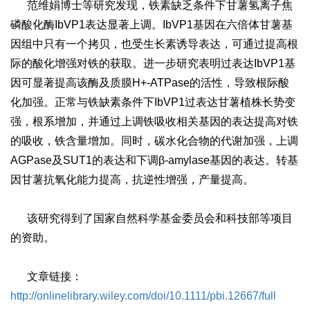
范维娟博士等研究发现，铁素缺乏条件下甘薯氢离子焦
磷酸化酶IbVP1表达显著上调。IbVP1基因在六倍体甘薯基
因组中只有一个拷贝，也受生长素诱导表达，可通过提高根
际的酸化增强对铁的获取。进一步研究表明过表达IbVP1基
因可显著提高该酶及质膜H+-ATPase的活性，导致根际酸
化加强。正常与铁缺素条件下IbVP1过表达甘薯植株长势变
强，根系增加，并通过上调铁吸收相关基因的表达提高对铁
的吸收，铁含量增加。同时，碳水化合物的代谢加强，上调
AGPase及SUT1的表达和下调β-amylase基因的表达。转基
因甘薯抗氧化能力提高，抗逆性增强，产量提高。
该研究得到了国家自然科学基金委员会和科技部等项目
的资助。
文章链接：
http://onlinelibrary.wiley.com/doi/10.1111/pbi.12667/full