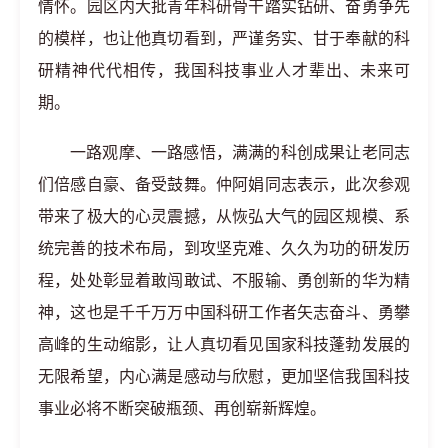
情怀。园区内大批青年科研骨干踏实钻研、奋勇争先
的模样，也让他真切看到，严谨务实、甘于奉献的科
研精神代代相传，我国科技事业人才辈出、未来可
期。
一路观摩、一路感悟，满满的科创成果让老同志
们倍感自豪、备受鼓舞。仲阿娟同志表示，此次参观
带来了极大的心灵震撼，从恢弘大气的园区规模、系
统完善的技术布局，到攻坚克难、久久为功的研发历
程，处处彰显着敢闯敢试、不服输、勇创新的华为精
神，这也是千千万万中国科研工作者矢志奋斗、勇攀
高峰的生动缩影，让人真切看见国家科技蓬勃发展的
无限希望，内心满是感动与欣慰，更加坚信我国科技
事业必将不断突破瓶颈、再创崭新辉煌。