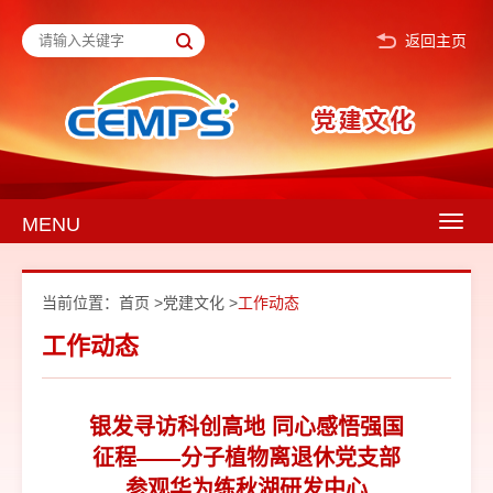
返回主页
MENU
Togg
navig
当前位置：
首页
>
党建文化
>
工作动态
工作动态
银发寻访科创高地 同心感悟强国
征程——分子植物离退休党支部
参观华为练秋湖研发中心