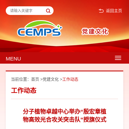
返回主页
MENU
Togg
navig
当前位置：
首页
>
党建文化
>
工作动态
工作动态
分子植物卓越中心举办“殷宏章植
物高效光合攻关突击队”授旗仪式